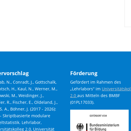
ervorschlag
Förderung
b, N., Conradt, J., Gottschalk,
Gefördert im Rahmen des
entsch, H., Kaul, N., Werner, M.,
„Lehrlabors“ im
Universitätskol
wski, M., Weidinger, J.,
2.0
aus Mitteln des BMBF
r, R., Fischer, E., Oldeland, J.,
(01PL17033).
S. A., Böhner, J. (2017 - 2026):
- Skriptbasierte modulare
tstatistik. Lehrlabor,
rsitätskolleg 2.0, Universität