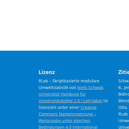
Lizenz
Ziti
RLab – Skriptbasierte modulare
Schwa
Umweltstatistik von
Niels Schwab,
R., J
Universität Hamburg für
Bobro
Universitätskolleg 2.0 / Lehrlabor
ist
Blende
lizenziert unter einer
Creative
Otto, 
Commons Namensnennung –
RLab 
Weitergabe unter gleichen
Umwel
Bedingungen 4.0 International
Unive