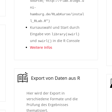
source("http://rlab.blogs.u
ni-
hamburg.de/RLabKurse/instal
l_RLab.R")
Kursauswahl und Start durch
Eingabe von
library(swirl)
und
in die R Console
swirl()
Weitere Infos
Export von Daten aus R
Hier wird der Export in
verschiedene Formate und die
Prüfung des Ergebnisses
thematisiert.