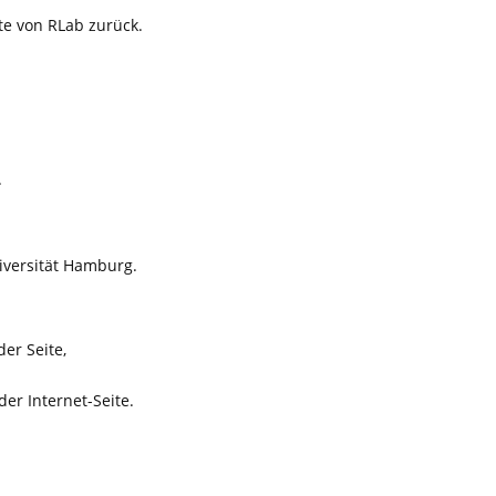
te von RLab zurück.
.
iversität Hamburg.
er Seite,
er Internet-Seite.