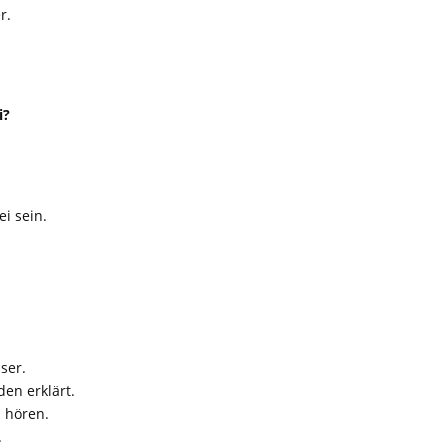
r.
i?
ei sein.
ser.
den erklärt.
 hören.
.