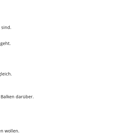
 sind.
 geht.
gleich.
 Balken darüber.
en wollen.