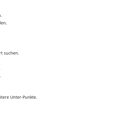
n.
den,
rt suchen.
.
.
tere Unter-Punkte.