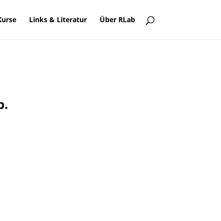
Kurse
Links & Literatur
Über RLab
b.