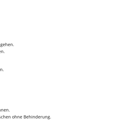
mgehen.
en.
n.
nnen.
schen ohne Behinderung.