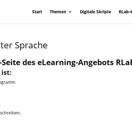
Start
Themen
Digitale Skripte
RLab-
hter Sprache
t-Seite des eLearning-Angebots RLa
ist:
Programm
eschreiben.